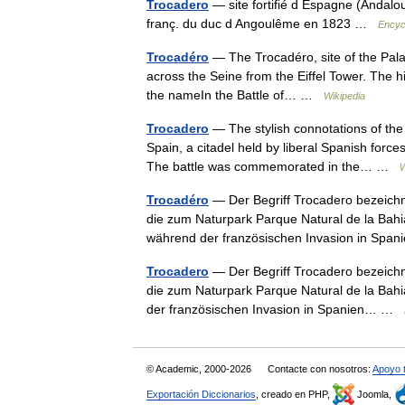
Trocadero
— site fortifié d Espagne (Andalou
franç. du duc d Angoulême en 1823 …
Encyc
Trocadéro
— The Trocadéro, site of the Palai
across the Seine from the Eiffel Tower. The hill
the nameIn the Battle of… …
Wikipedia
Trocadero
— The stylish connotations of the
Spain, a citadel held by liberal Spanish forc
The battle was commemorated in the… …
W
Trocadéro
— Der Begriff Trocadero bezeichne
die zum Naturpark Parque Natural de la Bahia
während der französischen Invasion in S
Trocadero
— Der Begriff Trocadero bezeichne
die zum Naturpark Parque Natural de la Bahi
der französischen Invasion in Spanien… …
© Academic, 2000-2026
Contacte con nosotros:
Apoyo 
Exportación Diccionarios
, creado en PHP,
Joomla,