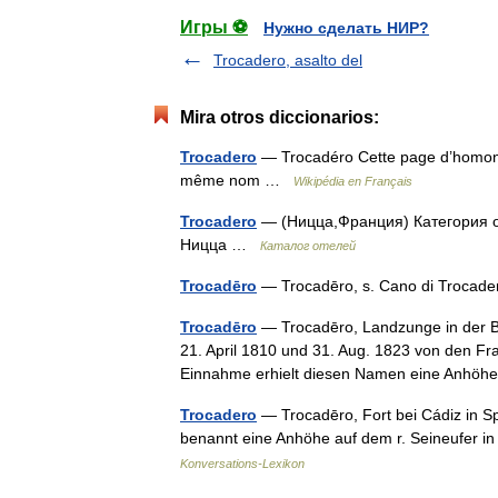
Игры ⚽
Нужно сделать НИР?
Trocadero, asalto del
Mira otros diccionarios:
Trocadero
— Trocadéro Cette page d’homonymi
même nom …
Wikipédia en Français
Trocadero
— (Ницца,Франция) Категория от
Ницца …
Каталог отелей
Trocadēro
— Trocadēro, s. Cano di Troca
Trocadēro
— Trocadēro, Landzunge in der Ba
21. April 1810 und 31. Aug. 1823 von den F
Einnahme erhielt diesen Namen eine Anh
Trocadero
— Trocadēro, Fort bei Cádiz in 
benannt eine Anhöhe auf dem r. Seineufer i
Konversations-Lexikon